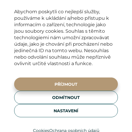
Abychom poskytli co nejlepší služby,
používáme k ukládání a/nebo přístupu k
OTEVÍRACÍ DOBA
informacím o zařízení, technologie jako
PO-PÁ: 8:00-16:00
jsou soubory cookies. Souhlas s těmito
KONTAKTY PRO PACIENTY
technologiemi nám umožní zpracovávat
údaje, jako je chování při procházení nebo
+420 222 266 206
jedinečná ID na tomto webu. Nesouhlas
nebo odvolání souhlasu může nepříznivě
info@elyseedental.cz
ovlivnit určité vlastnosti a funkce.
SOCIÁLNÍ SÍTĚ
PŘÍJMOUT
ADRESA
ODMÍTNOUT
Francouzská 75/4,
120 00 Praha 2
NASTAVENÍ
Zobrazit na mapě
Cookies
Ochrana osobních údajů