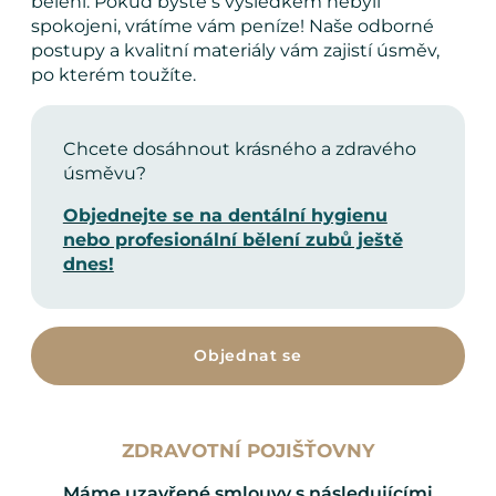
bělení. Pokud byste s výsledkem nebyli
spokojeni, vrátíme vám peníze! Naše odborné
postupy a kvalitní materiály vám zajistí úsměv,
po kterém toužíte.
Chcete dosáhnout krásného a zdravého
úsměvu?
Objednejte se na dentální hygienu
nebo profesionální bělení zubů ještě
dnes!
Objednat se
ZDRAVOTNÍ POJIŠŤOVNY
Máme uzavřené smlouvy s následujícími