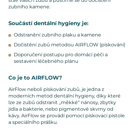
stav vašich zubů a pustíme se do dočištění
zubního kamene.
Součástí dentální hygieny je:
Odstranění zubního plaku a kamene
Dočistění zubů metodou AIRFLOW (pískování)
Doporučení postupu pro domácí péči a
sestavení léčebného plánu
Co je to AIRFLOW?
AirFlow neboli pískování zubů, je jedna z
moderních metod dentální hygieny, díky které
lze ze zubů odstranit ,,měkké“ nánosy, zbytky
jídla a bakterie, nebo pigmentové skvrny od
kávy. AirFlow se provádí pomocí pískovací pistole
a speciálního prášku.