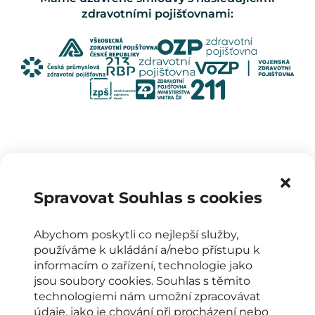
zdravotními pojišťovnami:
Spravovat Souhlas s cookies
Abychom poskytli co nejlepší služby,
používáme k ukládání a/nebo přístupu k
OTEVÍRACÍ DOBA
informacím o zařízení, technologie jako
PO-PÁ: 8:00-16:00
jsou soubory cookies. Souhlas s těmito
KONTAKTY PRO PACIENTY
technologiemi nám umožní zpracovávat
údaje, jako je chování při procházení nebo