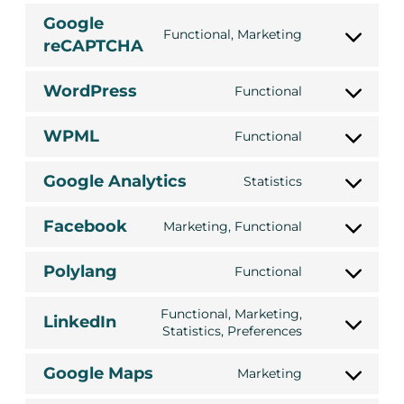
service
Google
Functional, Marketing
google-
reCAPTCHA
Consent
adsense
to
service
WordPress
Functional
Consent
google-
to
recaptcha
WPML
Functional
service
Consent
wordpress
to
Google Analytics
Statistics
service
Consent
wpml
to
Facebook
Marketing, Functional
service
Consent
google-
to
Polylang
analytics
Functional
service
Consent
facebook
to
Functional, Marketing,
LinkedIn
service
Statistics, Preferences
Consent
polylang
to
Google Maps
service
Marketing
Consent
linkedin
to