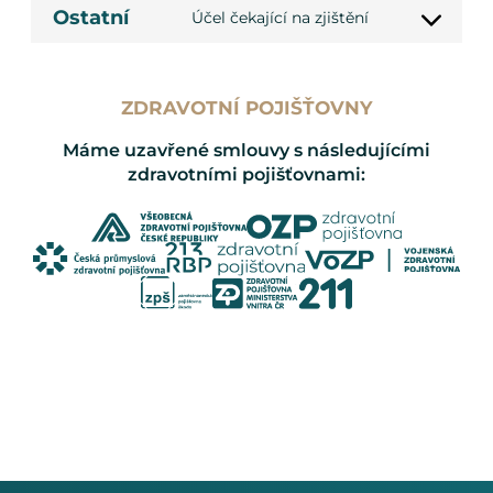
Ostatní
Účel čekající na zjištění
service
Consent
google-
to
maps
service
ostatní
ZDRAVOTNÍ POJIŠŤOVNY
Máme uzavřené smlouvy s následujícími
zdravotními pojišťovnami: