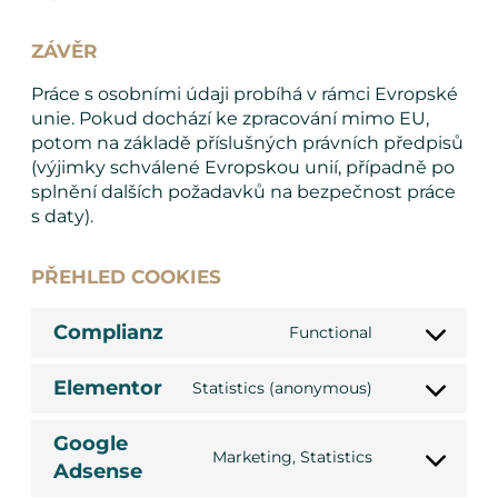
ZÁVĚR
Práce s osobními údaji probíhá v rámci Evropské
unie. Pokud dochází ke zpracování mimo EU,
potom na základě příslušných právních předpisů
(výjimky schválené Evropskou unií, případně po
splnění dalších požadavků na bezpečnost práce
s daty).
PŘEHLED COOKIES
Complianz
Functional
Consent
to
Elementor
Statistics (anonymous)
service
Consent
complianz
to
Google
service
Marketing, Statistics
Adsense
Consent
elementor
to