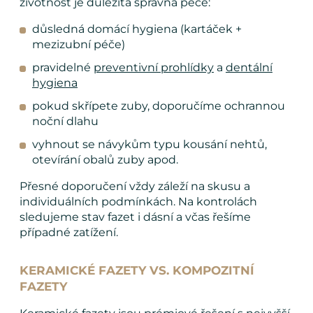
životnost je důležitá správná péče:
důsledná domácí hygiena (kartáček +
mezizubní péče)
pravidelné
preventivní prohlídky
a
dentální
hygiena
pokud skřípete zuby, doporučíme ochrannou
noční dlahu
vyhnout se návykům typu kousání nehtů,
otevírání obalů zuby apod.
Přesné doporučení vždy záleží na skusu a
individuálních podmínkách. Na kontrolách
sledujeme stav fazet i dásní a včas řešíme
případné zatížení.
KERAMICKÉ FAZETY VS. KOMPOZITNÍ
FAZETY