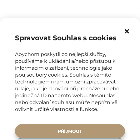
Spravovat Souhlas s cookies
Abychom poskytli co nejlepší služby,
používáme k ukládání a/nebo přístupu k
OTEVÍRACÍ DOBA
informacím o zařízení, technologie jako
PO-PÁ: 8:00-16:00
jsou soubory cookies. Souhlas s těmito
KONTAKTY PRO PACIENTY
technologiemi nám umožní zpracovávat
údaje, jako je chování při procházení nebo
+420 222 266 206
jedinečná ID na tomto webu. Nesouhlas
nebo odvolání souhlasu může nepříznivě
info@elyseedental.cz
ovlivnit určité vlastnosti a funkce.
SOCIÁLNÍ SÍTĚ
PŘÍJMOUT
ADRESA