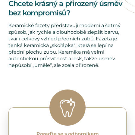
Chcete krásný a přirozený úsměv
bez kompromisů?
Keramické fazety představují moderní a šetrný
způsob, jak rychle a dlouhodobě zlepšit barvu,
tvar i celkový vzhled předních zubů. Fazeta je
tenká keramická „skořápka“, která se lepí na
přední plochu zubu. Keramika má velmi
autentickou průsvitnost a lesk, takže úsměv
nepůsobí „uměle“, ale zcela přirozeně.
Poraďte se s odborníkem