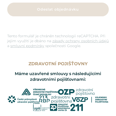
Odeslat objednávku
Tento formulář je chráněn technologií reCAPTCHA. Při
jejim využití je dbáno na
zásady ochrany osobních údajů
a
smluvní podmínky
společnosti Google.
ZDRAVOTNÍ POJIŠŤOVNY
Máme uzavřené smlouvy s následujícími
zdravotními pojišťovnami: