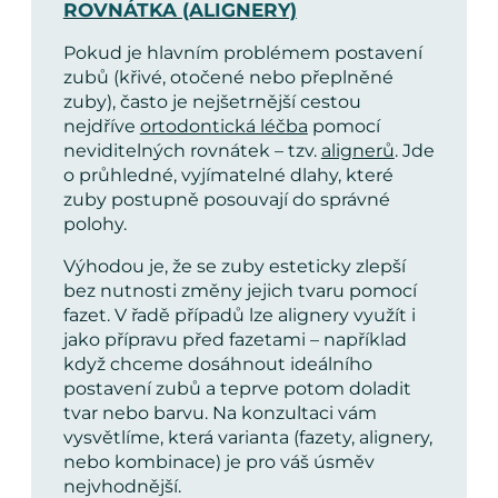
ROVNÁTKA (ALIGNERY)
Pokud je hlavním problémem postavení
zubů (křivé, otočené nebo přeplněné
zuby), často je nejšetrnější cestou
nejdříve
ortodontická léčba
pomocí
neviditelných rovnátek – tzv.
alignerů
. Jde
o průhledné, vyjímatelné dlahy, které
zuby postupně posouvají do správné
polohy.
Výhodou je, že se zuby esteticky zlepší
bez nutnosti změny jejich tvaru pomocí
fazet. V řadě případů lze alignery využít i
jako přípravu před fazetami – například
když chceme dosáhnout ideálního
postavení zubů a teprve potom doladit
tvar nebo barvu. Na konzultaci vám
vysvětlíme, která varianta (fazety, alignery,
nebo kombinace) je pro váš úsměv
nejvhodnější.