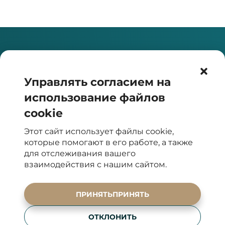
ЧАСЫ РАБОТЫ
Клиника
Управлять согласием на
Пн–Пт: с 8:30 до 16:30.
использование файлов
КОНТАКТЫ
cookie
+420 725 545 474
Этот сайт использует файлы cookie,
info@elyseedental.cz
которые помогают в его работе, а также
СОЦИАЛЬНЫЕ СЕТИ
для отслеживания вашего
взаимодействия с нашим сайтом.
АДРЕС
ПРИНЯТЬПРИНЯТЬ
Francouzská 75/4,
ОТКЛОНИТЬ
120 00 Praha 2